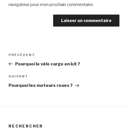
navigateur pour mon prochain commentaire.
Navigation
Article
PRÉCÉDENT
de
précédent
Pourquoi le vélo cargo en kit ?
l’article
Article
SUIVANT
suivant
Pourquoi les moteurs roues ?
RECHERCHER