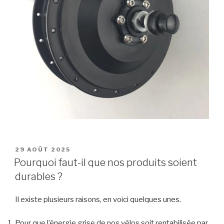
PUBLIÉ
29 AOÛT 2025
LE
Pourquoi faut-il que nos produits soient
durables ?
Il existe plusieurs raisons, en voici quelques unes.
Pour que l’énergie grise de nos vélos soit rentabilisée par