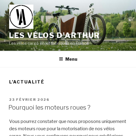
Aller
au
contenu
principal
LES VÉLOS D'ARTHUR
Les vélos cargo en kit fabriqués en France
Menu
L’ACTUALITÉ
PUBLIÉ
23 FÉVRIER 2026
LE
Pourquoi les moteurs roues ?
Vous pourrez constater que nous proposons uniquement
des moteurs roue pour la motorisation de nos vélos
cargo. Nous vous expliquons pourquoi nous privilégions