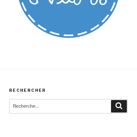
RECHERCHER
Recherche
Reche
pour
: