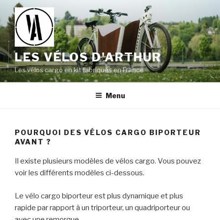
Aller
au
contenu
principal
LES VÉLOS D'ARTHUR
Les vélos cargo en kit fabriqués en France
Menu
POURQUOI DES VÉLOS CARGO BIPORTEUR
AVANT ?
Il existe plusieurs modèles de vélos cargo. Vous pouvez
voir les différents modèles ci-dessous.
Le vélo cargo biporteur est plus dynamique et plus
rapide par rapport à un triporteur, un quadriporteur ou
avec une remorque.